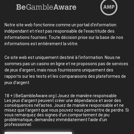
Notre site web fonctionne comme un portail d'information
indépendant et n'est pas responsable de l'exactitude des
informations fournies. Toute décision prise sur la base de nos
informations est entièrement la vôtre.
Ce site web est uniquement destiné à l'information. Nous ne
sommes pas un casino en ligne et ne proposons pas de services
de jeux d'argent, mais nous fournissons uniquement des
rapports sur les tests et les comparaisons des plateformes de
jeux d'argent.
18 + | BeGambleAware.org | Jouez de manière responsable
Les jeux d'argent peuvent créer une dépendance et avoir des
conséquences néfastes. Jouez de manière responsable et ne
misez que l'argent que vous pouvez vous permettre de perdre. Si
vous remarquez des signes d'un comportement de jeu
problématique, demandez immédiatement l'aide d'un
professionnel.