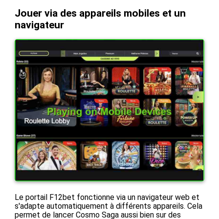
Jouer via des appareils mobiles et un
navigateur
Le portail F12bet fonctionne via un navigateur web et
s'adapte automatiquement à différents appareils. Cela
permet de lancer Cosmo Saga aussi bien sur des