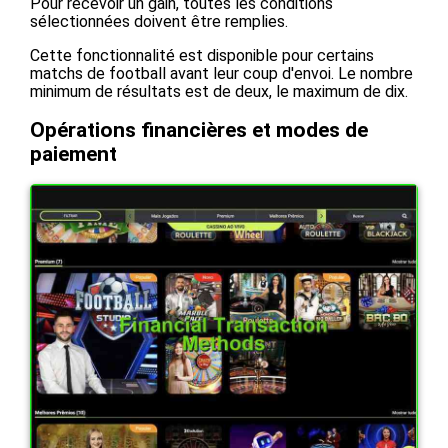
Pour recevoir un gain, toutes les conditions
sélectionnées doivent être remplies.
Cette fonctionnalité est disponible pour certains
matchs de football avant leur coup d'envoi. Le nombre
minimum de résultats est de deux, le maximum de dix.
Opérations financières et modes de
paiement