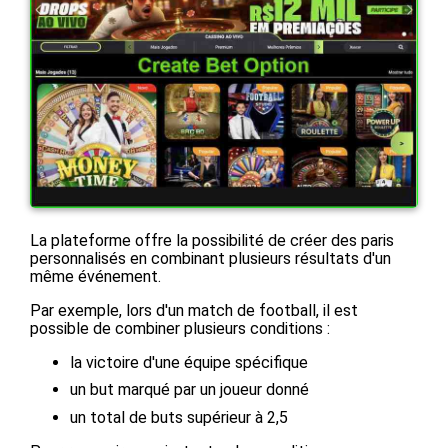
La plateforme offre la possibilité de créer des paris
personnalisés en combinant plusieurs résultats d'un
même événement.
Par exemple, lors d'un match de football, il est
possible de combiner plusieurs conditions :
la victoire d'une équipe spécifique
un but marqué par un joueur donné
un total de buts supérieur à 2,5