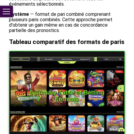
événements sélectionnés.
Système
— format de pari combiné comprenant
plusieurs paris combinés. Cette approche permet
d'obtenir un gain même en cas de concordance
partielle des pronostics.
Tableau comparatif des formats de paris