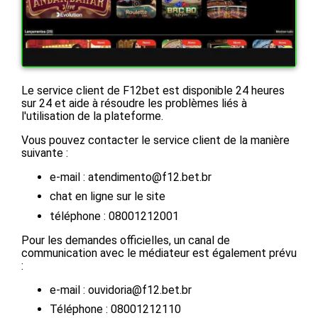
Le service client de F12bet est disponible 24 heures
sur 24 et aide à résoudre les problèmes liés à
l'utilisation de la plateforme.
Vous pouvez contacter le service client de la manière
suivante :
e-mail : atendimento@f12.bet.br
chat en ligne sur le site
téléphone : 08001212001
Pour les demandes officielles, un canal de
communication avec le médiateur est également prévu
:
e-mail : ouvidoria@f12.bet.br
Téléphone : 08001212110