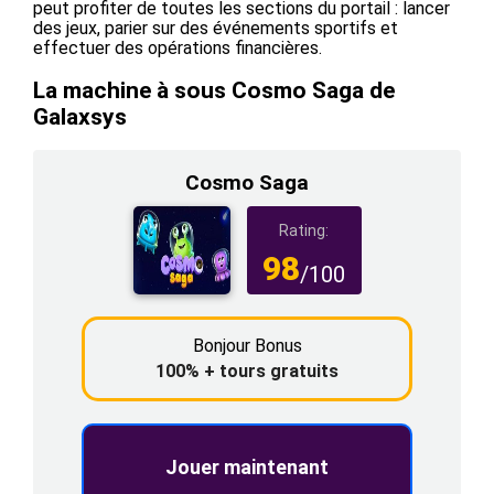
peut profiter de toutes les sections du portail : lancer
des jeux, parier sur des événements sportifs et
effectuer des opérations financières.
La machine à sous Cosmo Saga de
Galaxsys
Cosmo Saga
Rating:
98
/100
Bonjour Bonus
100% + tours gratuits
Jouer maintenant