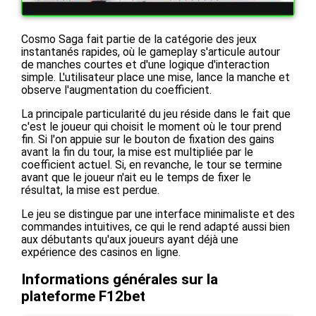
Cosmo Saga fait partie de la catégorie des jeux
instantanés rapides, où le gameplay s'articule autour
de manches courtes et d'une logique d'interaction
simple. L'utilisateur place une mise, lance la manche et
observe l'augmentation du coefficient.
La principale particularité du jeu réside dans le fait que
c'est le joueur qui choisit le moment où le tour prend
fin. Si l'on appuie sur le bouton de fixation des gains
avant la fin du tour, la mise est multipliée par le
coefficient actuel. Si, en revanche, le tour se termine
avant que le joueur n'ait eu le temps de fixer le
résultat, la mise est perdue.
Le jeu se distingue par une interface minimaliste et des
commandes intuitives, ce qui le rend adapté aussi bien
aux débutants qu'aux joueurs ayant déjà une
expérience des casinos en ligne.
Informations générales sur la
plateforme F12bet