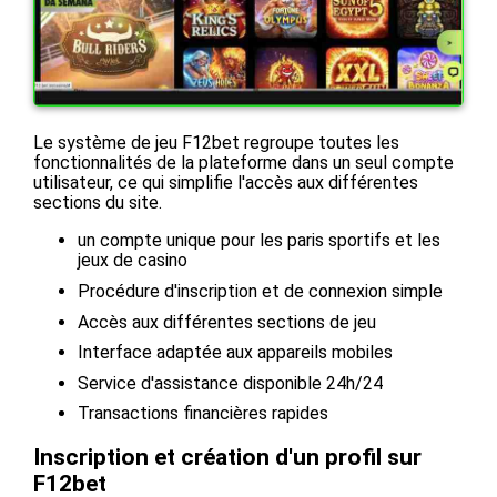
Le système de jeu F12bet regroupe toutes les
fonctionnalités de la plateforme dans un seul compte
utilisateur, ce qui simplifie l'accès aux différentes
sections du site.
un compte unique pour les paris sportifs et les
jeux de casino
Procédure d'inscription et de connexion simple
Accès aux différentes sections de jeu
Interface adaptée aux appareils mobiles
Service d'assistance disponible 24h/24
Transactions financières rapides
Inscription et création d'un profil sur
F12bet