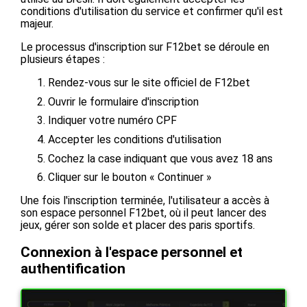
conditions d'utilisation du service et confirmer qu'il est
majeur.
Le processus d'inscription sur F12bet se déroule en
plusieurs étapes :
Rendez-vous sur le site officiel de F12bet
Ouvrir le formulaire d'inscription
Indiquer votre numéro CPF
Accepter les conditions d'utilisation
Cochez la case indiquant que vous avez 18 ans
Cliquer sur le bouton « Continuer »
Une fois l'inscription terminée, l'utilisateur a accès à
son espace personnel F12bet, où il peut lancer des
jeux, gérer son solde et placer des paris sportifs.
Connexion à l'espace personnel et
authentification