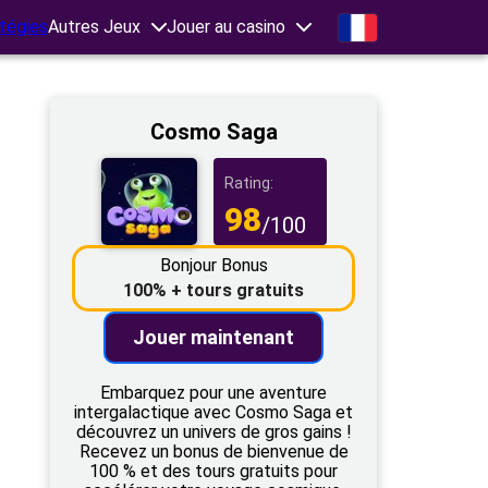
tégies
Autres Jeux
Jouer au casino
Cosmo Saga
Rating:
98
/100
Bonjour Bonus
100% + tours gratuits
Jouer maintenant
Embarquez pour une aventure
intergalactique avec Cosmo Saga et
découvrez un univers de gros gains !
Recevez un bonus de bienvenue de
100 % et des tours gratuits pour