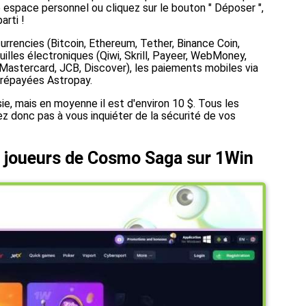
 espace personnel ou cliquez sur le bouton " Déposer ",
arti !
urrencies (Bitcoin, Ethereum, Tether, Binance Coin,
uilles électroniques (Qiwi, Skrill, Payeer, WebMoney,
 Mastercard, JCB, Discover), les paiements mobiles via
prépayées Astropay.
, mais en moyenne il est d'environ 10 $. Tous les
z donc pas à vous inquiéter de la sécurité de vos
s joueurs de Cosmo Saga sur 1Win