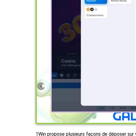
1Win propose plusieurs façons de déposer sur v