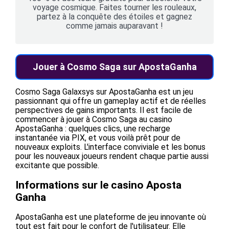
voyage cosmique. Faites tourner les rouleaux,
partez à la conquête des étoiles et gagnez
comme jamais auparavant !
Jouer à Cosmo Saga sur ApostaGanha
Cosmo Saga Galaxsys sur ApostaGanha est un jeu
passionnant qui offre un gameplay actif et de réelles
perspectives de gains importants. Il est facile de
commencer à jouer à Cosmo Saga au casino
ApostaGanha : quelques clics, une recharge
instantanée via PIX, et vous voilà prêt pour de
nouveaux exploits. L'interface conviviale et les bonus
pour les nouveaux joueurs rendent chaque partie aussi
excitante que possible.
Informations sur le casino Aposta
Ganha
ApostaGanha est une plateforme de jeu innovante où
tout est fait pour le confort de l'utilisateur. Elle