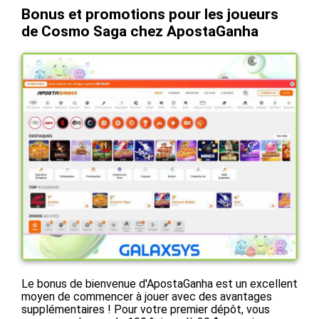
Bonus et promotions pour les joueurs
de Cosmo Saga chez ApostaGanha
Le bonus de bienvenue d'ApostaGanha est un excellent
moyen de commencer à jouer avec des avantages
supplémentaires ! Pour votre premier dépôt, vous