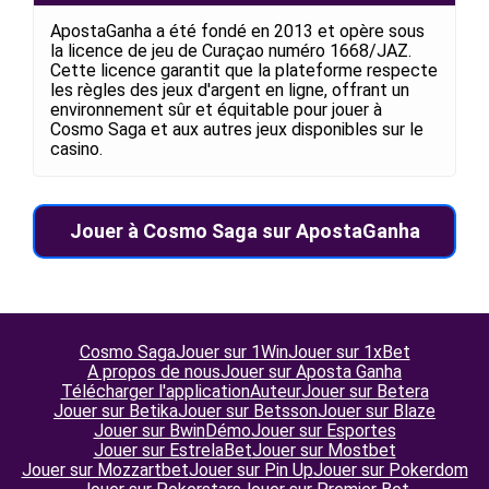
ApostaGanha a été fondé en 2013 et opère sous
la licence de jeu de Curaçao numéro 1668/JAZ.
Cette licence garantit que la plateforme respecte
les règles des jeux d'argent en ligne, offrant un
environnement sûr et équitable pour jouer à
Cosmo Saga et aux autres jeux disponibles sur le
casino.
Jouer à Cosmo Saga sur ApostaGanha
Cosmo Saga
Jouer sur 1Win
Jouer sur 1xBet
A propos de nous
Jouer sur Aposta Ganha
Télécharger l'application
Auteur
Jouer sur Betera
Jouer sur Betika
Jouer sur Betsson
Jouer sur Blaze
Jouer sur Bwin
Démo
Jouer sur Esportes
Jouer sur EstrelaBet
Jouer sur Mostbet
Jouer sur Mozzartbet
Jouer sur Pin Up
Jouer sur Pokerdom