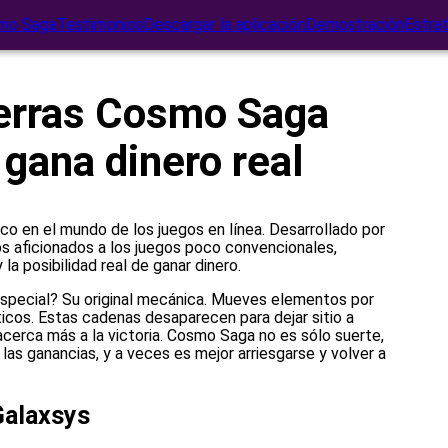
mo Saga
Testimonios
Descargar la aplicación
Demostración
Estra
perras Cosmo Saga
 gana dinero real
o en el mundo de los juegos en línea. Desarrollado por
s aficionados a los juegos poco convencionales,
 posibilidad real de ganar dinero.
pecial? Su original mecánica. Mueves elementos por
cos. Estas cadenas desaparecen para dejar sitio a
cerca más a la victoria. Cosmo Saga no es sólo suerte,
 las ganancias, y a veces es mejor arriesgarse y volver a
Galaxsys