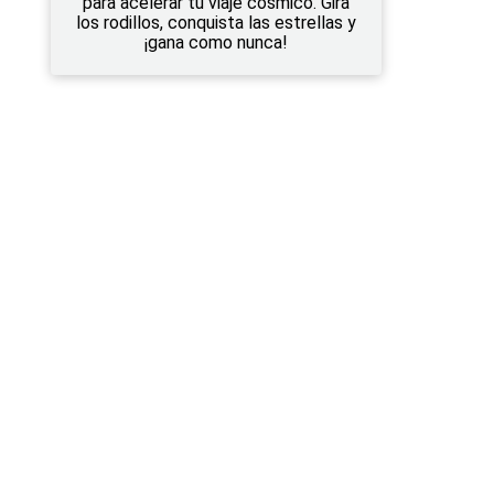
para acelerar tu viaje cósmico. Gira
los rodillos, conquista las estrellas y
¡gana como nunca!