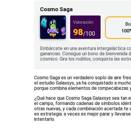
Cosmo Saga
Valoración:
Bo
98
100%
/100
Embárcate en una aventura intergaláctica 
ganancias. Consigue un bono de bienvenida de
cósmico. Gira los rodillos, conquista las est
Cosmo Saga es un verdadero soplo de aire fresc
el estudio Galaxsys, ya ha conquistado a mucho
porque combina elementos de rompecabezas y la
¿Qué hace que Cosmo Saga Galaxsys sea tan es
el campo, formando cadenas de símbolos idénti
otras nuevas, y cada combinación acertada te a
es estrategia: a veces es mejor parar y llevarse
intentarlo.