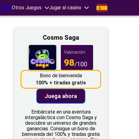
tegias
Otros Juegos
Jugar al casino
Cosmo Saga
Valoración:
98
/100
Bono de bienvenida
100% + tiradas gratis
Juega ahora
Embárcate en una aventura
intergaláctica con Cosmo Saga y
descubre un universo de grandes
ganancias. Consigue un bono de
bienvenida del 100% y tiradas gratis