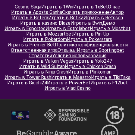
Cosmo Saga
Играть в 1Win
Играть в 1xBet
О нас
Играть в Aposta Ganha
Скачать приложение
Автор
Играть в Betera
Играть в Betika
Играть в Betsson
Играть в казино Blaze
Играть в Bwin
Демо
Играть в Esportes
Играть в Estrelabet
Играть в Mostbet
Играть в Mozzartbet
Играть в Pin-Up
Играть в Pokerdom
Играть в Pokerstars
Играть в Premier Bet
Политика конфиденциальности
Ответственная игра
Отзывы
Играть в Sportingbet
Стратегии
Условия использования
Играть в Vulkan Vegas
Играть в Yolo247
Играть в Wild Sultan
Играть в Chicken Crash
Играть в Ninja Crash
Играть в Plinkoman
Играть в Tower Rush
Играть в Maestro
Играть в TikiTaka
Играть в Giochi24
Играть в PowerBet
Играть в F12bet
Играть в Vlad Casino