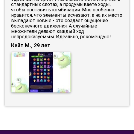
стандартных слотах, а продумываете ходы,
чтобы составить комбинации. Мне особенно
нравится, что элементы исчезают, а на их место
выпадают новые - это создает ощущение
бесконечного движения. А случайные
множители делают каждый ход
непредсказуемым. Идеально, рекомендую!
Кейт М., 29 лет