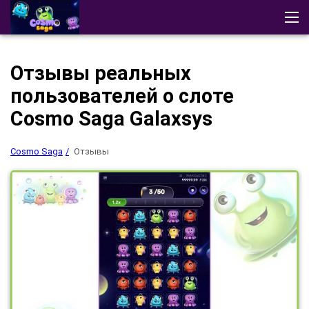
Cosmo Saga
Отзывы
Скачать приложение
Демо
Отзывы реальных
Стратегии
Другие Игры
пользователей о слоте
Играть в казино
Cosmo Saga Galaxsys
Cosmo Saga
Отзывы