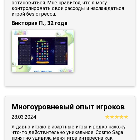
остановиться. Мне нравится, что я могу
контролировать свои расходы и наслаждаться
игрой без стресса.
Виктория П., 32 года
Многоуровневый опыт игроков
28.03.2024
Я давно играю в азартные игры и редко нахожу
что-то действительно уникальное. Cosmo Saga
приятно удивила меня: игра интересна как