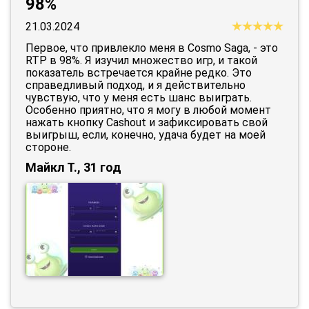
98%
21.03.2024
Первое, что привлекло меня в Cosmo Saga, - это
RTP в 98%. Я изучил множество игр, и такой
показатель встречается крайне редко. Это
справедливый подход, и я действительно
чувствую, что у меня есть шанс выиграть.
Особенно приятно, что я могу в любой момент
нажать кнопку Cashout и зафиксировать свой
выигрыш, если, конечно, удача будет на моей
стороне.
Майкл Т., 31 год