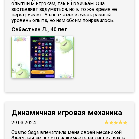
опытным игрокам, так и новичкам. Она
заставляет задуматься, но в то же время не
перегружает. У нас с женой очень разный
уровень опыта, но нам обоим понравилось.
Себастьян Л., 40 лет
Динамичная игровая механика
29.03.2024
Cosmo Saga впечатлила меня своей механикой.
Здесь вы не просто нажимаете на кнопку, как в