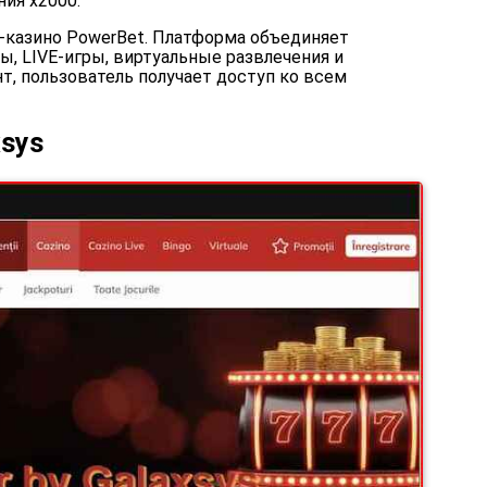
ия x2000.
-казино PowerBet. Платформа объединяет
ы, LIVE-игры, виртуальные развлечения и
т, пользователь получает доступ ко всем
xsys