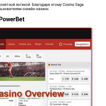
онятной логикой. Благодаря этому Cosmo Saga
льзователям онлайн-казино.
PowerBet