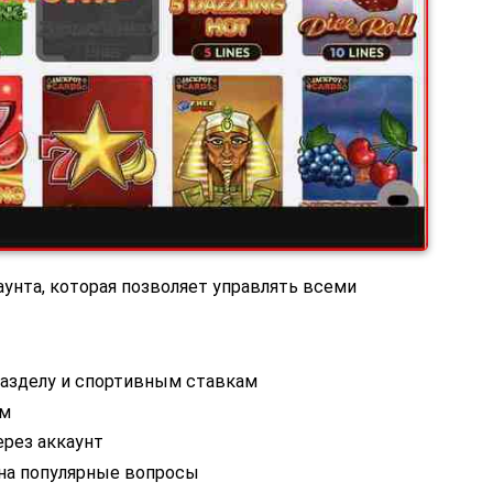
аунта, которая позволяет управлять всеми
-разделу и спортивным ставкам
ем
рез аккаунт
на популярные вопросы