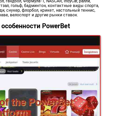
л, гандбол, Формула-1, NASCAR, IndyCar, ралли,
утзал, гольф, бадминтон, контактные виды спорта,
ди, снукер, флорбол, крикет, настольный теннис,
раве, велоспорт и другие рынки ставок.
особенности PowerBet