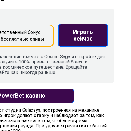
Играть
етственный бонус
сейчас
 бесплатные спины
ключение вместе с Cosmo Saga и откройте для
олучите 100% приветственный бонус и
е космическое путешествие. Вращайте
айте как никогда раньше!
PowerBet казино
от студии Galaxsys, построенная на механике
игрок делает ставку и наблюдает за тем, как
ача заключается в том, чтобы вовремя
шения раунда. При удачном развитии событий