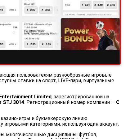
агающая пользователям разнообразные игровые
ступны ставки на спорт, LIVE-пари, виртуальные
Entertainment Limited
, зарегистрированной на
ns STJ 3014
. Регистрационный номер компании —
C
 казино-игры и букмекерскую линию.
 игровыми категориями, используя один аккаунт.
ны многочисленные дисциплины: футбол,