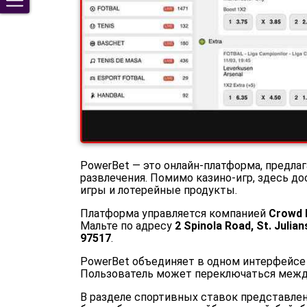
PowerBet — это онлайн-платформа, предл
развлечения. Помимо казино-игр, здесь до
игры и лотерейные продукты.
Платформа управляется компанией
Crowd 
Мальте по адресу
2 Spinola Road, St. Julia
97517
.
PowerBet объединяет в одном интерфейсе
Пользователь может переключаться между
В разделе спортивных ставок представле