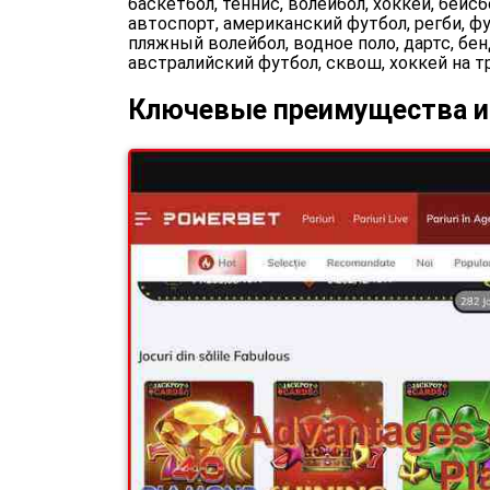
баскетбол, теннис, волейбол, хоккей, бейсбо
автоспорт, американский футбол, регби, ф
пляжный волейбол, водное поло, дартс, бен
австралийский футбол, сквош, хоккей на т
Ключевые преимущества и 