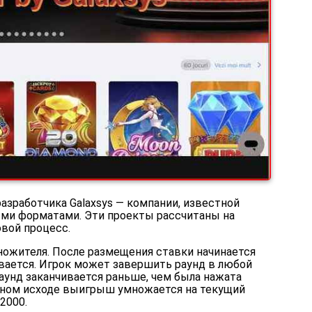
разработчика Galaxsys — компании, известной
ыми форматами. Эти проекты рассчитаны на
вой процесс.
ножителя. После размещения ставки начинается
вается. Игрок может завершить раунд в любой
унд заканчивается раньше, чем была нажата
ешном исходе выигрыш умножается на текущий
2000.