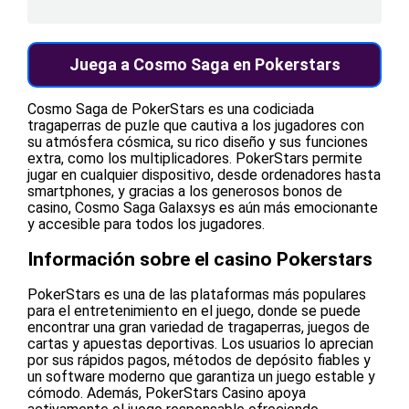
Juega a Cosmo Saga en Pokerstars
Cosmo Saga de PokerStars es una codiciada
tragaperras de puzle que cautiva a los jugadores con
su atmósfera cósmica, su rico diseño y sus funciones
extra, como los multiplicadores. PokerStars permite
jugar en cualquier dispositivo, desde ordenadores hasta
smartphones, y gracias a los generosos bonos de
casino, Cosmo Saga Galaxsys es aún más emocionante
y accesible para todos los jugadores.
Información sobre el casino Pokerstars
PokerStars es una de las plataformas más populares
para el entretenimiento en el juego, donde se puede
encontrar una gran variedad de tragaperras, juegos de
cartas y apuestas deportivas. Los usuarios lo aprecian
por sus rápidos pagos, métodos de depósito fiables y
un software moderno que garantiza un juego estable y
cómodo. Además, PokerStars Casino apoya