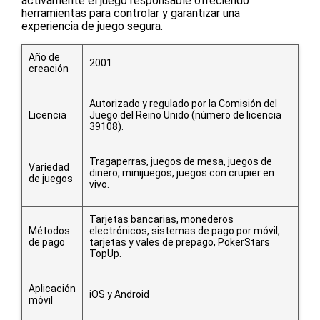
activamente el juego responsable ofreciendo
herramientas para controlar y garantizar una
experiencia de juego segura.
Año de
2001
creación
Autorizado y regulado por la Comisión del
Licencia
Juego del Reino Unido (número de licencia
39108).
Tragaperras, juegos de mesa, juegos de
Variedad
dinero, minijuegos, juegos con crupier en
de juegos
vivo.
Tarjetas bancarias, monederos
Métodos
electrónicos, sistemas de pago por móvil,
de pago
tarjetas y vales de prepago, PokerStars
TopUp.
Aplicación
iOS y Android
móvil