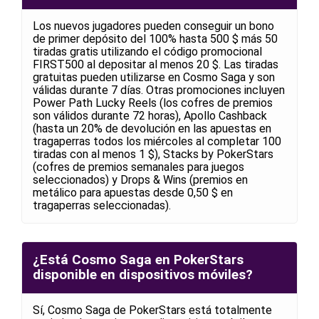
Los nuevos jugadores pueden conseguir un bono
de primer depósito del 100% hasta 500 $ más 50
tiradas gratis utilizando el código promocional
FIRST500 al depositar al menos 20 $. Las tiradas
gratuitas pueden utilizarse en Cosmo Saga y son
válidas durante 7 días. Otras promociones incluyen
Power Path Lucky Reels (los cofres de premios
son válidos durante 72 horas), Apollo Cashback
(hasta un 20% de devolución en las apuestas en
tragaperras todos los miércoles al completar 100
tiradas con al menos 1 $), Stacks by PokerStars
(cofres de premios semanales para juegos
seleccionados) y Drops & Wins (premios en
metálico para apuestas desde 0,50 $ en
tragaperras seleccionadas).
¿Está Cosmo Saga en PokerStars
disponible en dispositivos móviles?
Sí, Cosmo Saga de PokerStars está totalmente