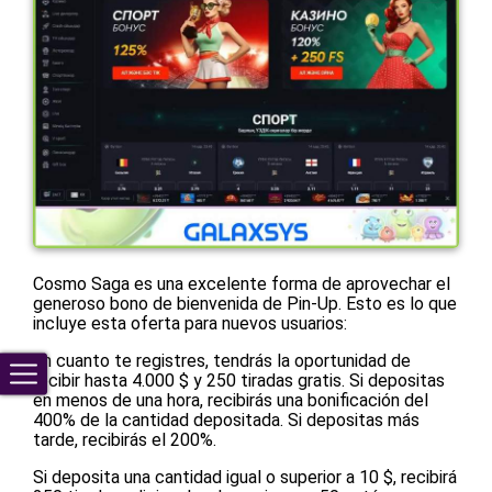
Cosmo Saga es una excelente forma de aprovechar el
generoso bono de bienvenida de Pin-Up. Esto es lo que
incluye esta oferta para nuevos usuarios:
En cuanto te registres, tendrás la oportunidad de
recibir hasta 4.000 $ y 250 tiradas gratis. Si depositas
en menos de una hora, recibirás una bonificación del
400% de la cantidad depositada. Si depositas más
tarde, recibirás el 200%.
Si deposita una cantidad igual o superior a 10 $, recibirá