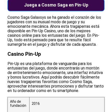
Juega a Cosmo Saga en Pin-Up
Cosmo Saga Galaxsys se ha ganado el corazón de los
jugadores con su inusual modo de juego y su
emocionante mecánica. Ahora esta tragaperras está
disponible en Pin-Up Casino, uno de los mejores
casinos online para los entusiastas del juego. En Pin-
Up, todo está pensado para que te resulte fácil
sumergirte en el juego y disfrutar de cada apuesta.
Casino Pin-Up
Pin-Up es una plataforma de vanguardia para los
entusiastas del juego, donde encontrarás un montón
de entretenimiento emocionante, una interfaz intuitiva
y bonos lucrativos. Aquí podrás descubrir fácilmente
nuevas tragaperras favoritas como Cosmo Saga,
aprovechar interesantes promociones y disfrutar tanto
en tu ordenador como en tu smartphone.
Año de
2016
fundación