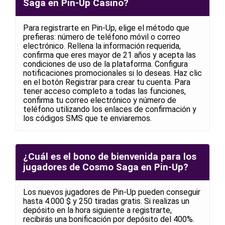
Saga en Pin-Up Casino?
Para registrarte en Pin-Up, elige el método que
prefieras: número de teléfono móvil o correo
electrónico. Rellena la información requerida,
confirma que eres mayor de 21 años y acepta las
condiciones de uso de la plataforma. Configura
notificaciones promocionales si lo deseas. Haz clic
en el botón Registrar para crear tu cuenta. Para
tener acceso completo a todas las funciones,
confirma tu correo electrónico y número de
teléfono utilizando los enlaces de confirmación y
los códigos SMS que te enviaremos.
¿Cuál es el bono de bienvenida para los
jugadores de Cosmo Saga en Pin-Up?
Los nuevos jugadores de Pin-Up pueden conseguir
hasta 4.000 $ y 250 tiradas gratis. Si realizas un
depósito en la hora siguiente a registrarte,
recibirás una bonificación por depósito del 400%.