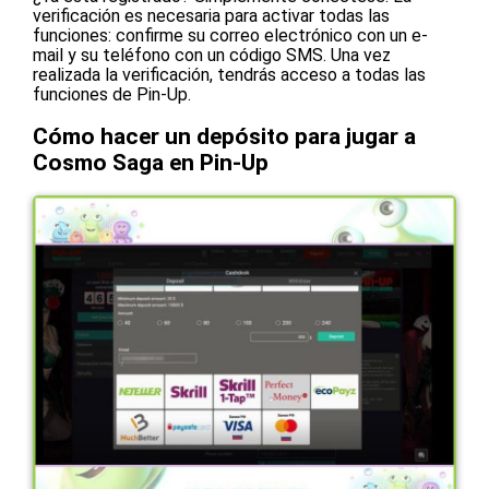
verificación es necesaria para activar todas las
funciones: confirme su correo electrónico con un e-
mail y su teléfono con un código SMS. Una vez
realizada la verificación, tendrás acceso a todas las
funciones de Pin-Up.
Cómo hacer un depósito para jugar a
Cosmo Saga en Pin-Up