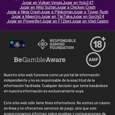
Jugar en Vulkan Vegas
Jugar en Yolo247
Jugar en Wild Sultan
Jugar a Chicken Crash
Jugar a Ninja Crash
Jugar a Plinkoman
Jugar a Tower Rush
Jugar a Maestro
Jugar en TikiTaka
Jugar en Giochi24
Jugar en PowerBet
Jugar en F12bet
Jugar en Vlad Casino
Nuestro sitio web funciona como un portal de información
independiente y no es responsable de la exactitud de la
información facilitada. Cualquier decisión que tome basándose
en nuestra información es exclusivamente suya.
Este sitio web sólo tiene fines informativos. No somos un casino
en línea y no ofrecemos servicios de juego, sino que solo
proporcionamos informes sobre pruebas y comparaciones de