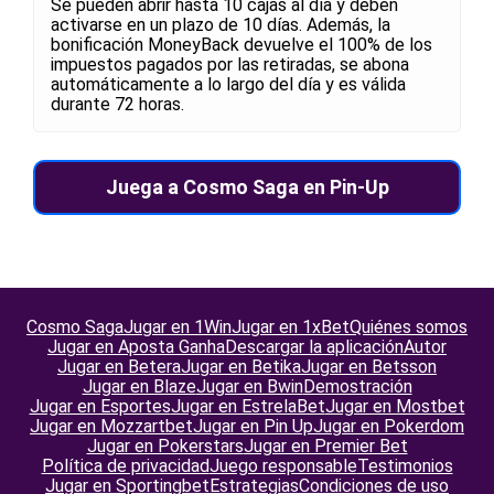
Se pueden abrir hasta 10 cajas al día y deben
activarse en un plazo de 10 días. Además, la
bonificación MoneyBack devuelve el 100% de los
impuestos pagados por las retiradas, se abona
automáticamente a lo largo del día y es válida
durante 72 horas.
Juega a Cosmo Saga en Pin-Up
Cosmo Saga
Jugar en 1Win
Jugar en 1xBet
Quiénes somos
Jugar en Aposta Ganha
Descargar la aplicación
Autor
Jugar en Betera
Jugar en Betika
Jugar en Betsson
Jugar en Blaze
Jugar en Bwin
Demostración
Jugar en Esportes
Jugar en EstrelaBet
Jugar en Mostbet
Jugar en Mozzartbet
Jugar en Pin Up
Jugar en Pokerdom
Jugar en Pokerstars
Jugar en Premier Bet
Política de privacidad
Juego responsable
Testimonios
Jugar en Sportingbet
Estrategias
Condiciones de uso