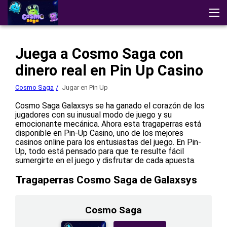
Cosmo Saga
Testimonios
Descargar la aplicación
Juega a Cosmo Saga con
Demostración
Estrategias
Otros Juegos
dinero real en Pin Up Casino
Jugar al casino
Cosmo Saga
Jugar en Pin Up
Cosmo Saga Galaxsys se ha ganado el corazón de los
jugadores con su inusual modo de juego y su
emocionante mecánica. Ahora esta tragaperras está
disponible en Pin-Up Casino, uno de los mejores
casinos online para los entusiastas del juego. En Pin-
Up, todo está pensado para que te resulte fácil
sumergirte en el juego y disfrutar de cada apuesta.
Tragaperras Cosmo Saga de Galaxsys
Cosmo Saga