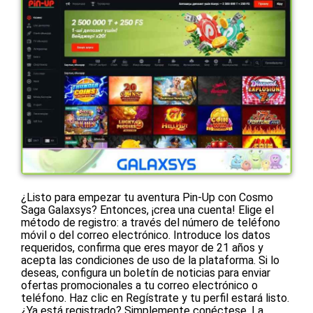
¿Listo para empezar tu aventura Pin-Up con Cosmo
Saga Galaxsys? Entonces, ¡crea una cuenta! Elige el
método de registro: a través del número de teléfono
móvil o del correo electrónico. Introduce los datos
requeridos, confirma que eres mayor de 21 años y
acepta las condiciones de uso de la plataforma. Si lo
deseas, configura un boletín de noticias para enviar
ofertas promocionales a tu correo electrónico o
teléfono. Haz clic en Regístrate y tu perfil estará listo.
¿Ya está registrado? Simplemente conéctese. La