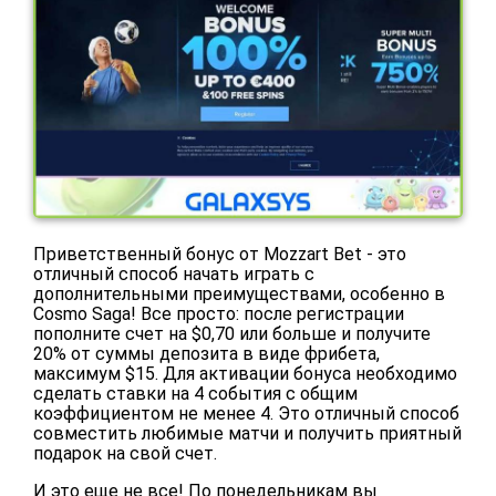
Приветственный бонус от Mozzart Bet - это
отличный способ начать играть с
дополнительными преимуществами, особенно в
Cosmo Saga! Все просто: после регистрации
пополните счет на $0,70 или больше и получите
20% от суммы депозита в виде фрибета,
максимум $15. Для активации бонуса необходимо
сделать ставки на 4 события с общим
коэффициентом не менее 4. Это отличный способ
совместить любимые матчи и получить приятный
подарок на свой счет.
И это еще не все! По понедельникам вы