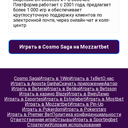
Платформа работает с 2001 года, предлагает
более 1 000 игр и обеспечивает
круглосуточную поддержку клиентов по
электронной почте, через онлайн-чат и колл-
центр.
Играть в Cosmo Saga на Mozzartbet
Cosmo Saga
Играть в 1Win
Играть в 1xBet
О нас
Играть в Aposta Ganha
Скачать приложение
Автор
Играть в Betera
Играть в Betika
Играть в Betsson
Играть в казино Blaze
Играть в Bwin
Демо
Играть в Esportes
Играть в Estrelabet
Играть в Mostbet
Играть в Mozzartbet
Играть в Pin-Up
Играть в Pokerdom
Играть в Pokerstars
Играть в Premier Bet
Политика конфиденциальности
Ответственная игра
Отзывы
Играть в Sportingbet
Стратегии
Условия использования