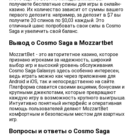
получаете бесплатные спины для игры в онлайн-
казино. Их количество зависит от суммы вашего
первого депозита: например, за депозит в $7 вы
получите 20 спинов по $0,03 каждый. Это
отличный шанс попробовать свои силы в Cosmo
Saga и увеличить свой баланс.
Вывод о Cosmo Saga в Mozzartbet
MozzartBet - это авторитетное казино, которое
признано игроками за надежность, широкий
выбор игр и высокий уровень обслуживания.
Cosmo Saga Galaxsys здесь особенно интересен,
ведь играть можно как через приложение для
Android и iOS, так и непосредственно на сайте.
Платформа славится своими акциями, бонусами и
крупными джекпотами, которые превращают
каждую игру в возможность крупного выигрыша.
Интуитивно понятный интерфейс и оперативная
помощь пользователей делают MozzartBet
комфортным и безопасным местом для азартных
игр.
Вопросы и ответы о Cosmo Saga