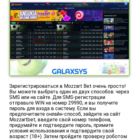
Зарегистрироваться в Mozzart Bet очень просто!
Вы можете выбрать один из двух способов: через
SMS или на сайте. Для SMS-регистрации
отправьте WIN на номер 29990, и вы получите
пароль для входа в систему. Если вы
предпочитаете онлайн-способ, зайдите на сайт
Mozzartbet, введите свой номер телефона,
придумайте и подтвердите пароль, примите
условия использования и подтвердите свой
возраст (18+). Затем пройдите проверку роботом