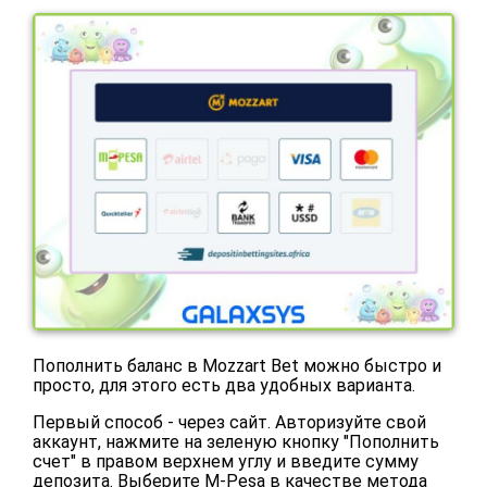
Пополнить баланс в Mozzart Bet можно быстро и
просто, для этого есть два удобных варианта.
Первый способ - через сайт. Авторизуйте свой
аккаунт, нажмите на зеленую кнопку "Пополнить
счет" в правом верхнем углу и введите сумму
депозита. Выберите M-Pesa в качестве метода