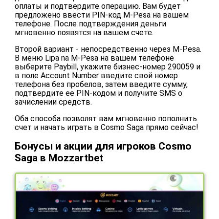
оплаты и подтвердите операцию. Вам будет
предложено ввести PIN-код M-Pesa на вашем
телефоне. После подтверждения деньги
мгновенно появятся на вашем счете.
Второй вариант - непосредственно через M-Pesa.
В меню Lipa na M-Pesa на вашем телефоне
выберите Paybill, укажите бизнес-номер 290059 и
в поле Account Number введите свой номер
телефона без пробелов, затем введите сумму,
подтвердите ее PIN-кодом и получите SMS о
зачислении средств.
Оба способа позволят вам мгновенно пополнить
счет и начать играть в Cosmo Saga прямо сейчас!
Бонусы и акции для игроков Cosmo
Saga в Mozzartbet