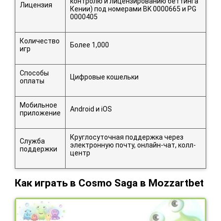
контролю и лицензированию беттинга
Лицензия
Кении) под номерами BK 0000665 и PG
0000405
Количество
Более 1,000
игр
Способы
Цифровые кошельки
оплаты
Мобильное
Android и iOS
приложение
Круглосуточная поддержка через
Служба
электронную почту, онлайн-чат, колл-
поддержки
центр
Как играть в Cosmo Saga в Mozzartbet