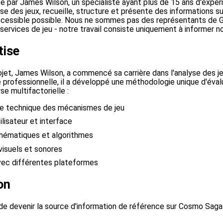
ée par James Wilson, un spécialiste ayant plus de 15 ans d'expé
alyse des jeux, recueille, structure et présente des informations
accessible possible. Nous ne sommes pas des représentants de 
services de jeu - notre travail consiste uniquement à informer no
tise
jet, James Wilson, a commencé sa carrière dans l'analyse des j
e professionnelle, il a développé une méthodologie unique d'éval
se multifactorielle :
e technique des mécanismes de jeu
ilisateur et interface
ématiques et algorithmes
isuels et sonores
vec différentes plateformes
on
de devenir la source d'information de référence sur Cosmo Saga 