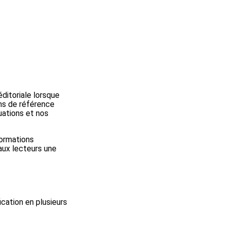
itoriale lorsque
ens de référence
uations et nos
formations
 aux lecteurs une
ication en plusieurs