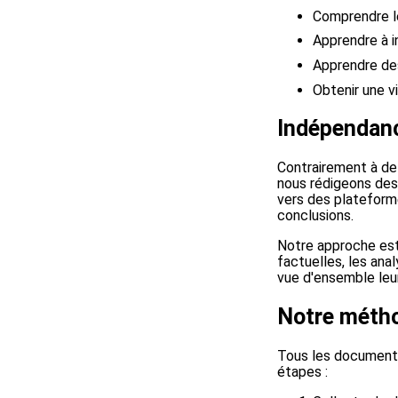
Comprendre le
Apprendre à in
Apprendre des
Obtenir une v
Indépendanc
Contrairement à de
nous rédigeons des 
vers des plateform
conclusions.
Notre approche est 
factuelles, les ana
vue d'ensemble leur
Notre méth
Tous les documents 
étapes :