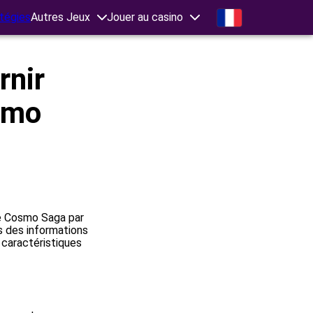
tégies
Autres Jeux
Jouer au casino
rnir
smo
 de Cosmo Saga par
rs des informations
 caractéristiques