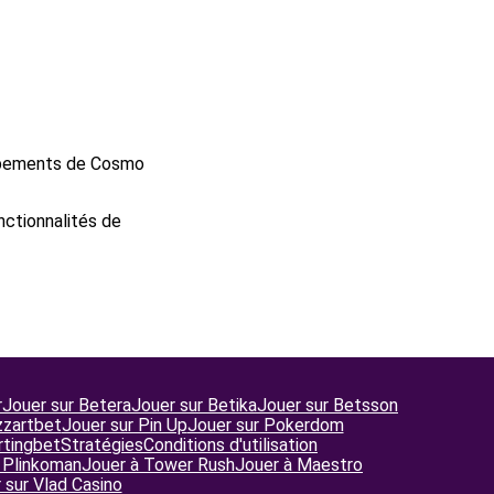
oppements de Cosmo
nctionnalités de
r
Jouer sur Betera
Jouer sur Betika
Jouer sur Betsson
zzartbet
Jouer sur Pin Up
Jouer sur Pokerdom
rtingbet
Stratégies
Conditions d'utilisation
 Plinkoman
Jouer à Tower Rush
Jouer à Maestro
 sur Vlad Casino