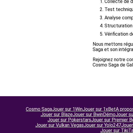
Collecte de d
Test techniqu
Analyse compa
Structuration 
Vérification d
Nous mettons régul
Saga et son intégra
Rejoignez notre co
Cosmo Saga de Gal
Cosmo Saga
Jouer sur 1Win
Jouer sur 1xBet
A propo
Jouer sur Blaze
Jouer sur Bwin
Démo
Jouer su
Jouer sur Pokerstars
Jouer sur Premier B
Jouer sur Vulkan Vegas
Jouer sur Yolo247
Jouer
Jouer sur TikiT