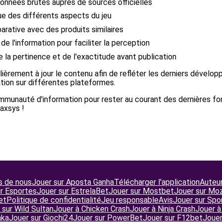
onnées brutes auprès de sources officielles
e des différents aspects du jeu
rative avec des produits similaires
de l'information pour faciliter la perception
e la pertinence et de l'exactitude avant publication
ièrement à jour le contenu afin de refléter les derniers dével
tion sur différentes plateformes.
mmunauté d'information pour rester au courant des dernières fo
axsys !
s de nous
Jouer sur Aposta Ganha
Télécharger l'application
Auteu
r Esportes
Jouer sur EstrelaBet
Jouer sur Mostbet
Jouer sur Mo
et
Politique de confidentialité
Jeu responsable
Avis
Jouer sur Spo
 sur Wild Sultan
Jouer à Chicken Crash
Jouer à Ninja Crash
Jouer à
aka
Jouer sur Giochi24
Jouer sur PowerBet
Jouer sur F12bet
Jouer